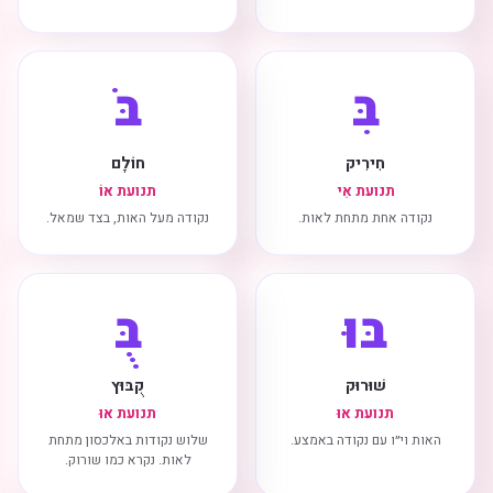
בִּ
בֹּ
חִירִיק
חוֹלָם
תנועת אִי
תנועת אוֹ
נקודה אחת מתחת לאות.
נקודה מעל האות, בצד שמאל.
בּוּ
בֻּ
שׁוּרוּק
קֻבּוּץ
תנועת אוּ
תנועת אוּ
האות וי״ו עם נקודה באמצע.
שלוש נקודות באלכסון מתחת
לאות. נקרא כמו שורוק.