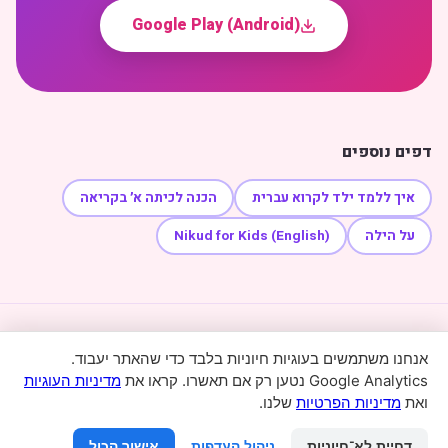
Google Play (Android)
דפים נוספים
איך ללמד ילד לקרוא עברית
הכנה לכיתה א׳ בקריאה
על הילה
Nikud for Kids (English)
בית
איך מלמדים קריאה
הכנה לכיתה א׳
תמיכה
מדיניות פרטיות
אנחנו משתמשים בעוגיות חיוניות בלבד כדי שהאתר יעבוד.
תנאי שימוש
מדיניות עוגיות
העדפות עוגיות
Google Analytics נטען רק אם תאשרו. קראו את
מדיניות העוגיות
ואת
מדיניות הפרטיות
שלנו.
© 2026 קריאה קלה עם הילה · Kriakala · אפליקציה ללימוד קריאה
בעברית לילדים
דחיית לא־חיוניות
ניהול העדפות
אישור הכול