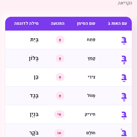
הקריאה.
עם האות בּ
שם הסימן
התנועה
מילה לדוגמה
בַּ
בַּיִת
פַּתַח
אַ
בָּ
בָּלוֹן
קָמַץ
אַ
בֵּ
בֵּן
צֵירֵי
אֶ
בֶּ
בֶּגֶד
סֶגּוֹל
אֶ
בִּ
בִּנְיָן
חִירִיק
אִי
בֹּ
בֹּקֶר
חוֹלָם
אוֹ