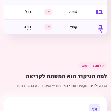
בּוּ
בּוּל
שׁוּרוּק
אוּ
בֻּ
בֻּבָּה
קֻבּוּץ
אוּ
למה זה חשוב
למה הניקוד הוא המפתח לקריאה
הרבה ילדים נתקעים אחרי האותיות — הניקוד הוא הגשר החסר.