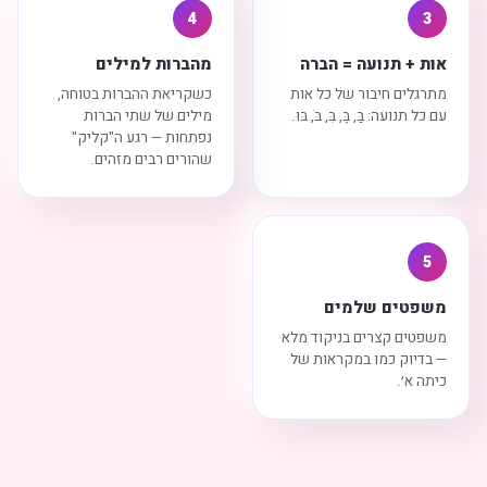
4
3
אות + תנועה = הברה
מהברות למילים
מתרגלים חיבור של כל אות
כשקריאת ההברות בטוחה,
עם כל תנועה: בַּ, בֶּ, בִּ, בֹּ, בּוּ.
מילים של שתי הברות
נפתחות — רגע ה"קליק"
שהורים רבים מזהים.
5
משפטים שלמים
משפטים קצרים בניקוד מלא
— בדיוק כמו במקראות של
כיתה א׳.