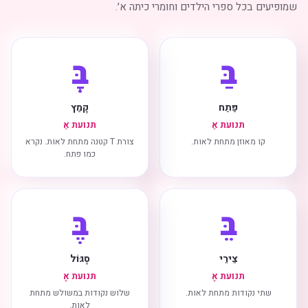
שמופיעים בכל ספרי הילדים וחומרי כיתה א׳.
בַּ
בָּ
פַּתַח
קָמַץ
תנועת אַ
תנועת אַ
קו מאוזן מתחת לאות.
צורת T קטנה מתחת לאות. נקרא
כמו פתח.
בֵּ
בֶּ
צֵירֵי
סֶגּוֹל
תנועת אֶ
תנועת אֶ
שתי נקודות מתחת לאות.
שלוש נקודות במשולש מתחת
לאות.